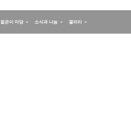
회원가입
로그인
English
German
젊은이 마당
소식과 나눔
갤러리