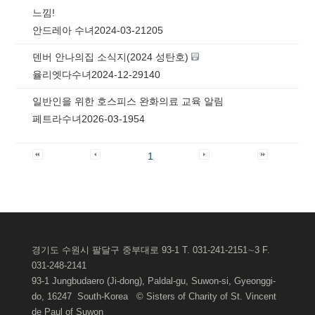
느낌!
안드레아 수녀
2024-03-21
205
덴버 안나의집 소식지(2024 성탄호)
율리엣다수녀
2024-12-29
140
일반인을 위한 호스피스 완화의료 교육 알림
페트라수녀
2026-03-19
54
1
경기도 수원시 팔달구 중부대로 93-1 T. 031-241-2151∼3 F.
031-248-2141
93-1 Jungbudaero (Ji-dong), Paldal-gu, Suwon-si, Gyeonggi-
do, 16247 South-Korea © Sisters of Charity of St. Vincent
de Paul of
Suwon