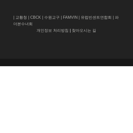
|
교황청
|
CBCK
|
수원교구
|
FAMVIN
|
유럽빈센트연합회
|
파
더본수녀회
개인정보 처리방침
|
찾아오시는 길