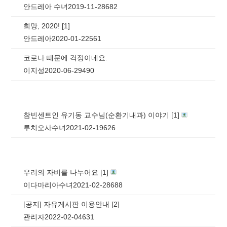
안드레아 수녀
2019-11-28
682
희망, 2020!
[
1
]
안드레아
2020-01-22
561
코로나 때문에 걱정이네요.
이지성
2020-06-29
490
참빈센트인 유기동 교수님(순환기내과) 이야기
[
1
]
루치오사수녀
2021-02-19
626
우리의 자비를 나누어요
[
1
]
이다마리아수녀
2021-02-28
688
[공지]
자유게시판 이용안내
[
2
]
관리자
2022-02-04
631