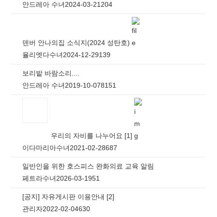
안드레아 수녀
2024-03-21
204
덴버 안나의집 소식지(2024 성탄호)
율리엣다수녀
2024-12-29
139
보리밭 바람소리....
안드레아 수녀
2019-10-07
8151
우리의 자비를 나누어요
[
1
]
이다마리아수녀
2021-02-28
687
일반인을 위한 호스피스 완화의료 교육 알림
페트라수녀
2026-03-19
51
[공지]
자유게시판 이용안내
[
2
]
관리자
2022-02-04
630