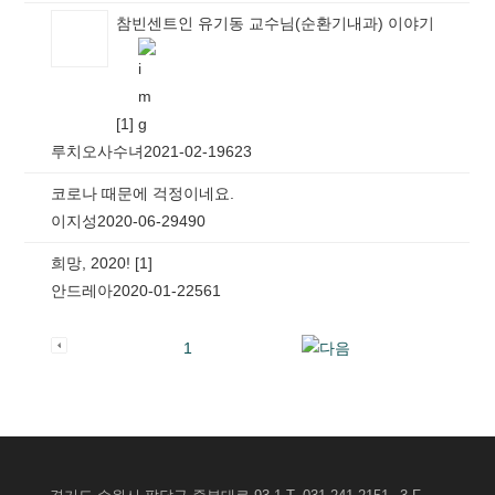
참빈센트인 유기동 교수님(순환기내과) 이야기
[
1
]
루치오사수녀
2021-02-19
623
코로나 때문에 걱정이네요.
이지성
2020-06-29
490
희망, 2020!
[
1
]
안드레아
2020-01-22
561
1