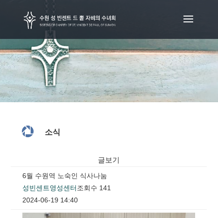

소식
글보기
6월 수원역 노숙인 식사나눔
성빈센트영성센터
조회수 141
2024-06-19 14:40