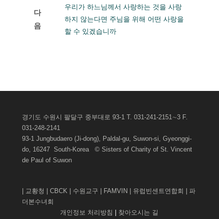
우리가 하느님께서 사랑하는 것을 사랑
다
하지 않는다면 주님을 위해 어떤 사랑을
음
할 수 있겠습니까
게시판관리자로그인
경기도 수원시 팔달구 중부대로 93-1 T. 031-241-2151∼3 F.
031-248-2141
93-1 Jungbudaero (Ji-dong), Paldal-gu, Suwon-si, Gyeonggi-
do, 16247 South-Korea © Sisters of Charity of St. Vincent
de Paul of
Suwon
|
교황청
|
CBCK
|
수원교구
|
FAMVIN
|
유럽빈센트연합회
|
파
더본수녀회
개인정보 처리방침
|
찾아오시는 길