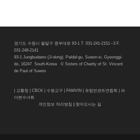
게시판관리자로그인
경기도 수원시 팔달구 중부대로 93-1 T. 031-241-2151∼3 F.
031-248-2141
93-1 Jungbudaero (Ji-dong), Paldal-gu, Suwon-si, Gyeonggi-
do, 16247 South-Korea © Sisters of Charity of St. Vincent
de Paul of
Suwon
|
교황청
|
CBCK
|
수원교구
|
FAMVIN
|
유럽빈센트연합회
|
파
더본수녀회
개인정보 처리방침
|
찾아오시는 길