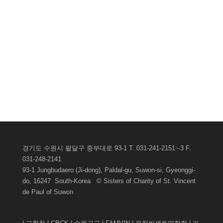
경기도 수원시 팔달구 중부대로 93-1 T. 031-241-2151∼3 F.
031-248-2141
93-1 Jungbudaero (Ji-dong), Paldal-gu, Suwon-si, Gyeonggi-
do, 16247 South-Korea © Sisters of Charity of St. Vincent
de Paul of
Suwon