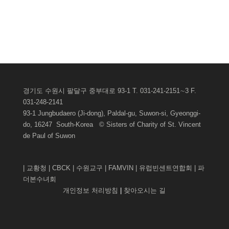
경기도 수원시 팔달구 중부대로 93-1 T. 031-241-2151∼3 F.
031-248-2141
93-1 Jungbudaero (Ji-dong), Paldal-gu, Suwon-si, Gyeonggi-
do, 16247 South-Korea © Sisters of Charity of St. Vincent
de Paul of
Suwon
|
교황청
|
CBCK
|
수원교구
|
FAMVIN
|
유럽빈센트연합회
|
파
더본수녀회
개인정보 처리방침
|
찾아오시는 길