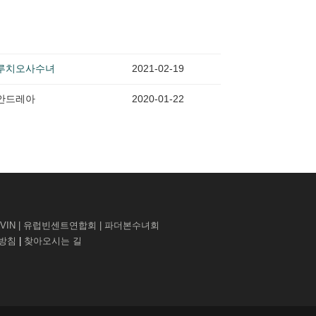
루치오사수녀
2021-02-19
안드레아
2020-01-22
VIN
|
유럽빈센트연합회
|
파더본수녀회
리방침
|
찾아오시는 길