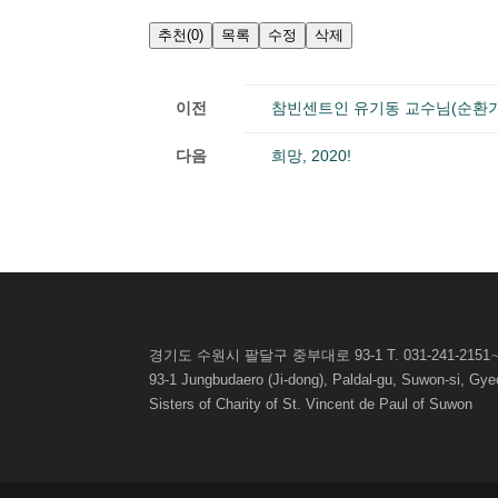
추천
(0)
목록
수정
삭제
이전
참빈센트인 유기동 교수님(순환
다음
희망, 2020!
경기도 수원시 팔달구 중부대로 93-1 T. 031-241-2151∼3 
93-1 Jungbudaero (Ji-dong), Paldal-gu, Suwon-si, G
Sisters of Charity of St. Vincent de Paul of
Suwon