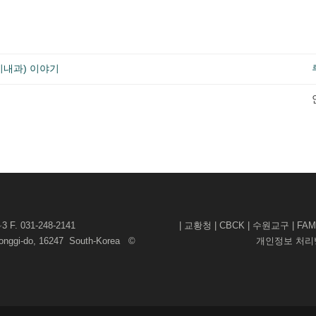
기내과) 이야기
F. 031-248-2141
|
교황청
|
CBCK
|
수원교구
|
FAM
yeonggi-do, 16247 South-Korea ©
개인정보 처