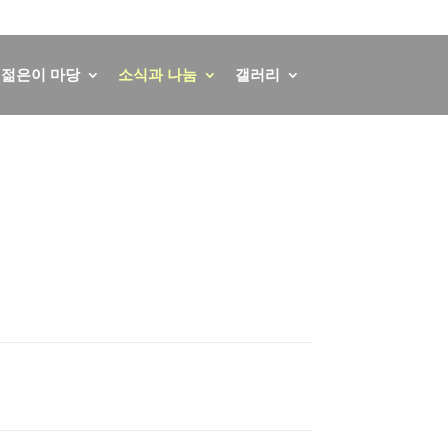
회원가입
로그인
English
German
젊은이 마당
소식과 나눔
갤러리