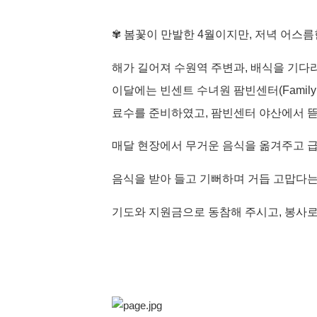
✾
봄꽃이 만발한
4
월이지만
,
저녁 어스름
해가 길어져 수원역 주변과
,
배식을 기다
이달에는 빈센트 수녀원 팜빈센터
(Family
료수를 준비하였고
,
팜빈센터 야산에서 뜯
매달 현장에서 무거운 음식을 옮겨주고 
음식을 받아 들고 기뻐하며 거듭 고맙다는
기도와 지원금으로 동참해 주시고
,
봉사로