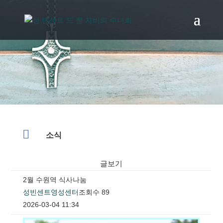

소식
글보기
2월 수원역 식사나눔
성빈센트영성센터
조회수 89
2026-03-04 11:34