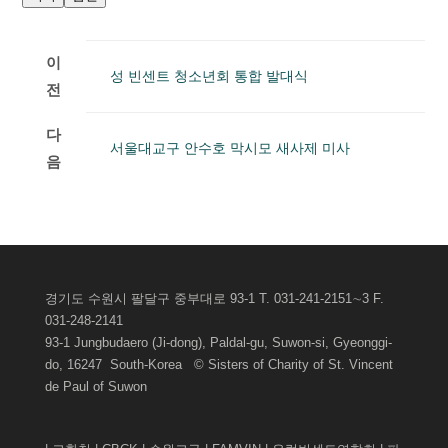
이
성 빈센트 청소년회 통합 발대식
전
다
서울대교구 안수호 막시모 새사제 미사
음
경기도 수원시 팔달구 중부대로 93-1 T. 031-241-2151∼3 F.
031-248-2141
93-1 Jungbudaero (Ji-dong), Paldal-gu, Suwon-si, Gyeonggi-
do, 16247 South-Korea © Sisters of Charity of St. Vincent
de Paul of
Suwon