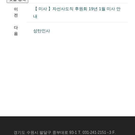
【 미사 】자선사도직 후원회 19년 1월 미사 안
이
전
내
다
성탄인사
음
경기도 수원시 팔달구 중부대로 93-1 T. 031-241-2151∼3 F.