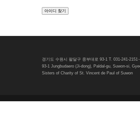
아이디 찾기
경기도 수원시 팔달구 중부대로 93-1 T. 031-241-2151∼3 
93-1 Jungbudaero (Ji-dong), Paldal-gu, Suwon-si, G
Sisters of Charity of St. Vincent de Paul of
Suwon