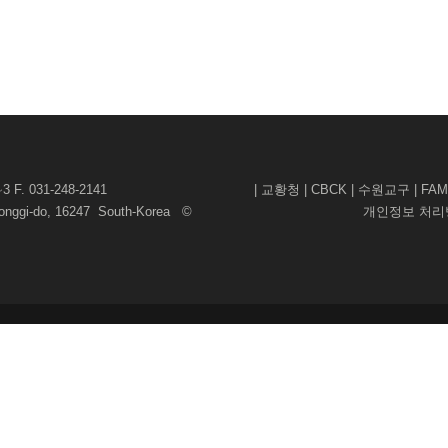
F. 031-248-2141
|
교황청
|
CBCK
|
수원교구
|
FAM
yeonggi-do, 16247 South-Korea ©
개인정보 처