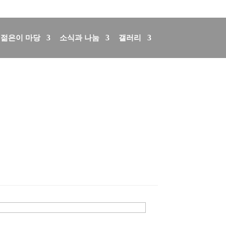
회원가입
로그인
English
German
젊은이 마당
소식과 나눔
갤러리