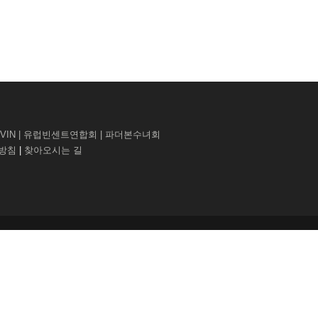
VIN
|
유럽빈센트연합회
|
파더본수녀회
리방침
|
찾아오시는 길