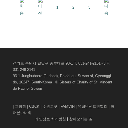
1
2
3
게시판관리자로그인
경기도 수원시 팔달구 중부대로 93-1 T. 031-241-2151∼3 F.
031-248-2141
93-1 Jungbudaero (Ji-dong), Paldal-gu, Suwon-si, Gyeonggi-
do, 16247 South-Korea © Sisters of Charity of St. Vincent
de Paul of
Suwon
|
교황청
|
CBCK
|
수원교구
|
FAMVIN
|
유럽빈센트연합회
|
파
더본수녀회
개인정보 처리방침
|
찾아오시는 길