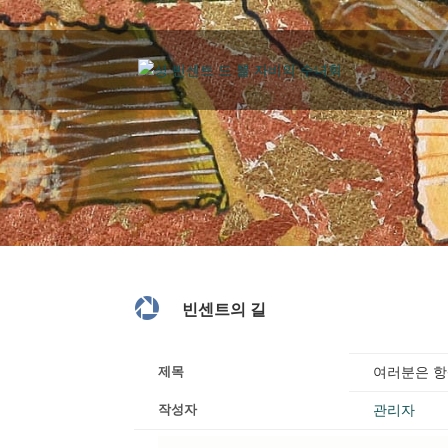
빈센트의 길 아카이브

빈센트의 길
제목
여러분은 항
작성자
관리자