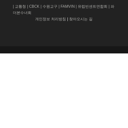
|
교황청
|
CBCK
|
수원교구
|
FAMVIN
|
유럽빈센트연합회
|
파
더본수녀회
개인정보 처리방침
|
찾아오시는 길