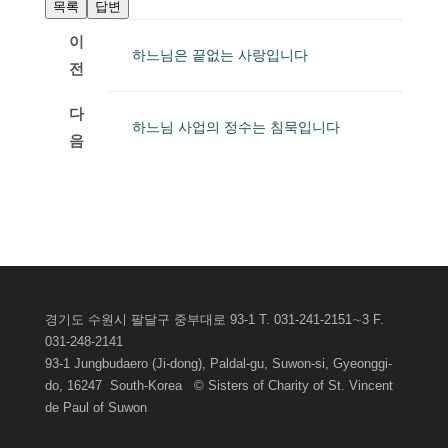
목록
답변
이
하느님은 끝없는 사랑입니다
전
다
하느님 사업의 정수는 침묵입니다
음
게시판관리자로그인
경기도 수원시 팔달구 중부대로 93-1 T. 031-241-2151∼3 F.
031-248-2141
93-1 Jungbudaero (Ji-dong), Paldal-gu, Suwon-si, Gyeonggi-
do, 16247 South-Korea © Sisters of Charity of St. Vincent
de Paul of
Suwon