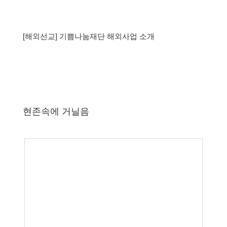
[해외선교] 기쁨나눔재단 해외사업 소개
현존속에 거닐음