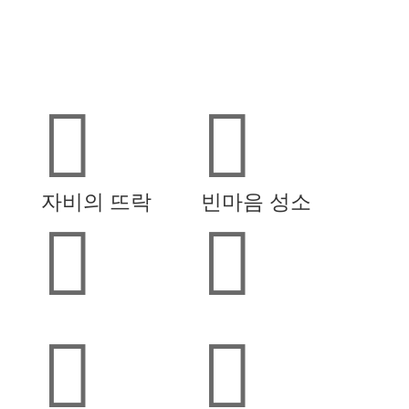


자비의 뜨락
빈마음 성소


...
...

