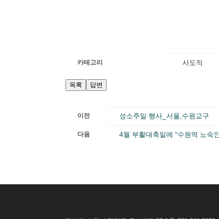
카테고리
사도직
목록
답변
이전
성소주일 행사_서울,수원교구
다음
4월 부활대축일에 "수원역 노숙