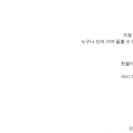
지동
누구나 오며 가며 들를 수 
한울마
10시
신