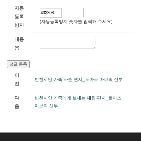
자동
등록
(자동등록방지 숫자를 입력해 주세요)
방지
내용
(*)
댓글 등록
이
빈첸시안 가족 사순 편지_토마즈 마브릭 신부
전
다
빈첸시안 가족에게 보내는 대림 편지_토마즈
마브릭 신부
음