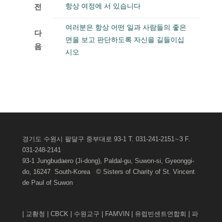
항상 여정에 서 있습니다
전
여러분은 항상 어떤 일과 사람들의 좋은
다
면을 보고 판단하도록 자신을 길들이십
음
시오
게시판관리자로그인
경기도 수원시 팔달구 중부대로 93-1 T. 031-241-2151∼3 F.
031-248-2141
93-1 Jungbudaero (Ji-dong), Paldal-gu, Suwon-si, Gyeonggi-
do, 16247 South-Korea © Sisters of Charity of St. Vincent
de Paul of
Suwon
|
교황청
|
CBCK
|
수원교구
|
FAMVIN
|
유럽빈센트연합회
|
파